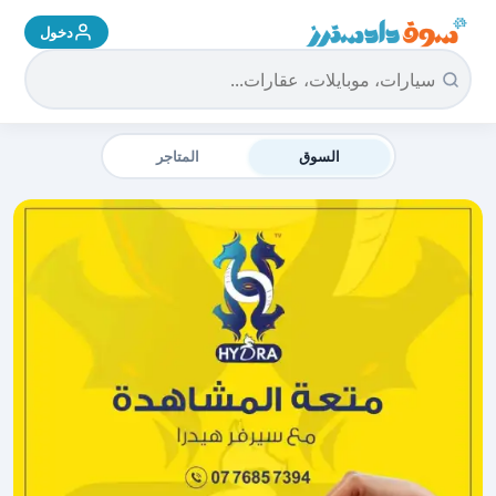
دخول
سوق دادسترز الرئيسية
السوق
المتاجر