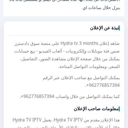
بنزل خلال ساعات اي
نبذة عن الإعلان
شاهد إعلان Hydra tv 3 months على منصة سوق دادسترز
ضمن فئة موبايلات وإلكترونيات - ألعاب الفيديو - بيع حسابات.
يمكنك من خلال صفحة الإعلان مشاهدة الصور، التفاصيل،
السعر، ومعلومات التواصل المتاحة.
يمكنك التواصل مع صاحب الإعلان عبر الرقم
.
+962776857394
كما يمكنك التواصل من خلال واتساب
+962776857394
.
معلومات صاحب الإعلان
هذا الإعلان مقدم من Hydra TV IPTV. يعمل Hydra TV IPTV
خلال أيام الأحد والاثنين والثلاثاء والأربعاء والخميس والجمعة