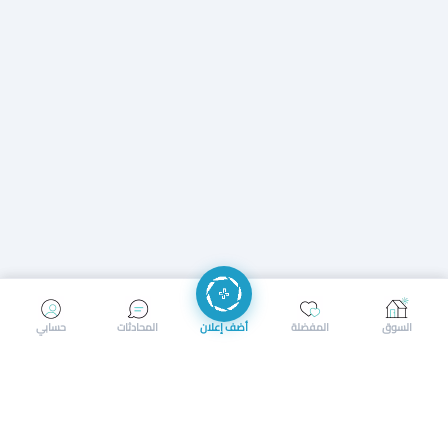
إرسال رسالة
إجراء مكالمة
السوق
المفضلة
أضف إعلان
المحادثات
حسابي