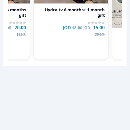
عرض تفاصيل Hydra tv 6 months+ 1 month gift
عرض تفاصيل Hydra Tv 12 months + 3 months gift
s + 3 months
Hydra tv 6 months+ 1 month
gift
gift
20.00 JOD
15.00 JOD
00 JOD
18.00 JOD
183
304