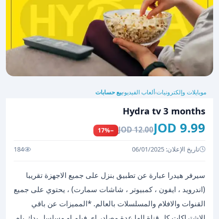
موبايلات وإلكترونيات
ألعاب الفيديو
بيع حسابات
›
›
Hydra tv 3 months
9.99 JOD
12.00 JOD
−17%
تاريخ الإعلان: 06/01/2025
184
سيرفر هيدرا عبارة عن تطبيق بنزل على جميع الاجهزة تقريبا
(اندرويد ، ايفون ، كمبيوتر ، شاشات سمارت) ، يحتوي على جميع
القنوات والافلام والمسلسلات بالعالم. *المميزات عن باقي
الاشتراكات كل قناة الها عدة مصادر اي فيلم او مسلسل بدك ياه