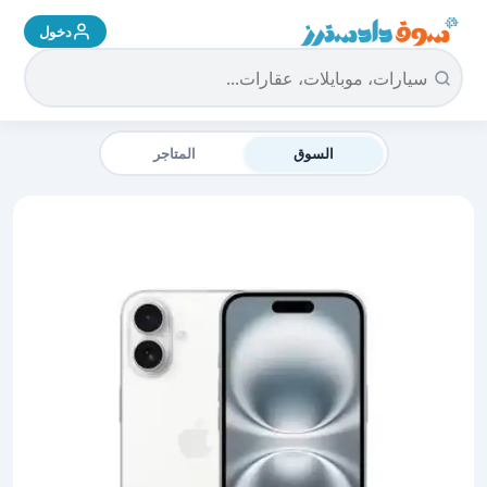
دخول
سوق دادسترز الرئيسية
السوق
المتاجر