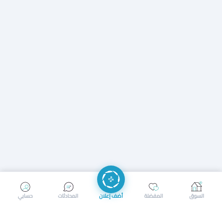
إرسال رسالة
إجراء مكالمة
السوق
المفضلة
أضف إعلان
المحادثات
حسابي