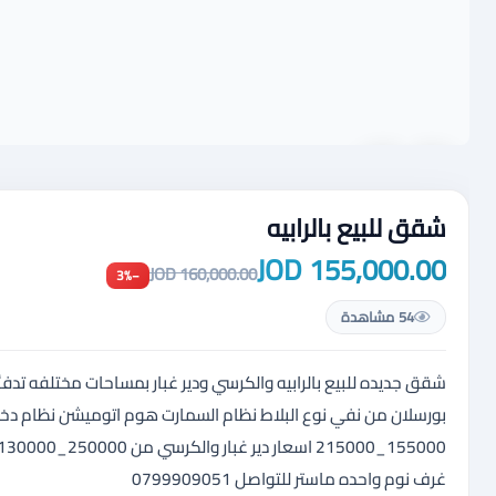
شقق للبيع بالرابيه
155,000.00 JOD
160,000.00 JOD
−3%
54 مشاهدة
شقق جديده للبيع بالرابيه والكرسي ودير غبار بمساحات مختلفه ت
بورسلان من نفي نوع البلاط نظام السمارت هوم اتوميشن نظام دخول
غرف نوم واحده ماستر للتواصل 0799909051