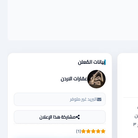
بيانات المُعلن
عقارات الاردن
البريد غير متوفر
ن
مشاركة هذا الإعلان
155000_215000 اسعار دير غبار والكرسي من 250000_130000_ حسب المساحات والمناطق متوفر ٤ غرف نوم منهم ثنتين ماستر ومتوفر ٣
(1)