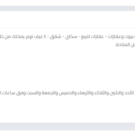
شاهد إعلان شقق للبيع بالرابيه على منصة سوق دادسترز ضمن فئة بيوت وعقارات - عقارات للبيع - سكني - شقق - ٤ غرف نوم. 
 المتاحة.
 الأحد والاثنين والثلاثاء والأربعاء والخميس والجمعة والسبت وفق ساعات 