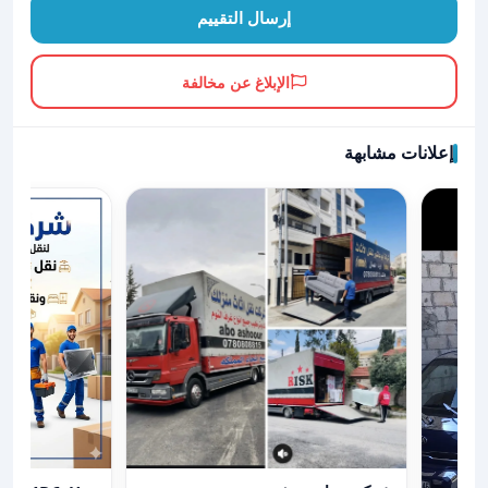
إرسال التقييم
الإبلاغ عن مخالفة
إعلانات مشابهة
عرض تفاصيل شركت نقل عفش
عرض تفاصيل https://www.facebook.com/share/1CU1D6cHzx/