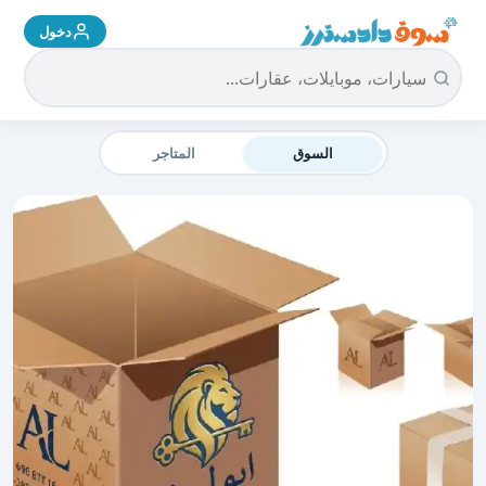
دخول
سوق دادسترز الرئيسية
السوق
المتاجر