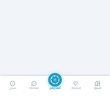
إرسال رسالة
إجراء مكالمة
السوق
المفضلة
أضف إعلان
المحادثات
حسابي