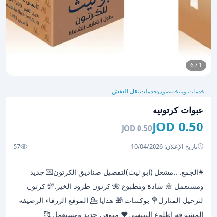
1 / 6
خدمات ومتخصصون
خدمات نقل العفش
›
عبوات كرتونيه
0.50 JOD
0.50 JOD
تاريخ الإعلان: 10/04/2026
57
#الجمع. ..مشغل (ابو ليث)لتفصيل صناديق الكرتون💌 جديد
ومستعمل 🌼 سادة ومطبوع 🌺 كرتون طرود الخير.💯 كرتون
لترحيل المنازل💐 بوكسات 🎁 هدايا 💁 الموقع الزرقاء الرصيفه
المشيرفه اطلوع البيبسي❤️ متوفر. جديد ومستعمل 🥰