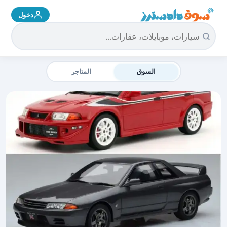
دخول
سوق دادسترز الرئيسية
السوق
المتاجر