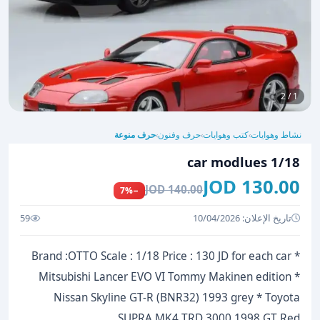
1 / 2
نشاط وهوايات
كتب وهوايات
حرف وفنون
حرف منوعة
›
›
›
1/18 car modlues
130.00 JOD
140.00 JOD
−7%
تاريخ الإعلان: 10/04/2026
59
Brand :OTTO Scale : 1/18 Price : 130 JD for each car *
Mitsubishi Lancer EVO VI Tommy Makinen edition *
Nissan Skyline GT-R (BNR32) 1993 grey * Toyota
SUPRA MK4 TRD 3000 1998 GT Red