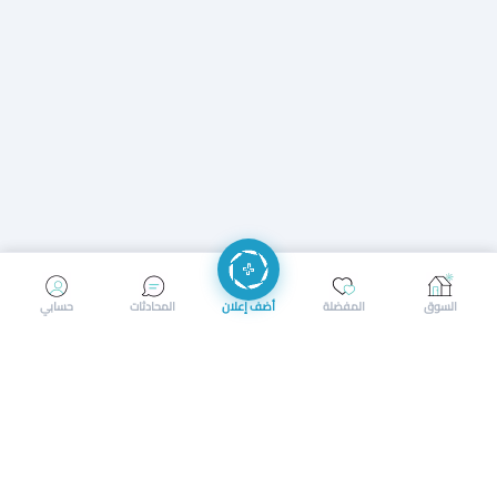
إرسال رسالة
إجراء مكالمة
السوق
المفضلة
أضف إعلان
المحادثات
حسابي