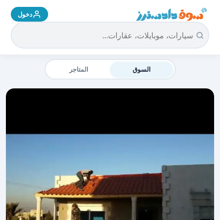
دخول
سوق دادسترز الرئيسية
السوق
المتاجر