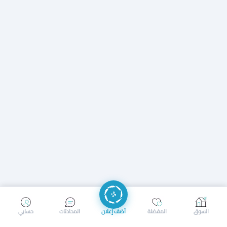
إرسال رسالة
إجراء مكالمة
السوق
المفضلة
أضف إعلان
المحادثات
حسابي