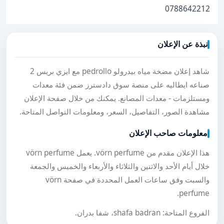
0788642212
نبذة عن الإعلان
شاهد إعلان مضخة مياه بيدرولو pedrollo مع ايزي بريس 2
صناعه ايطاليه على منصة سوق دادسترز ضمن فئة معدات
ومستلزمات - معدات المصانع. يمكنك من خلال صفحة الإعلان
مشاهدة الصور، التفاصيل، السعر، ومعلومات التواصل المتاحة.
معلومات صاحب الإعلان
هذا الإعلان مقدم من vörn perfume. يعمل vörn perfume
خلال أيام الأحد والاثنين والثلاثاء والأربعاء والخميس والجمعة
والسبت وفق ساعات العمل المحددة في صفحة vörn
perfume.
الفروع المتاحة: shafa badran، شفا بدران.