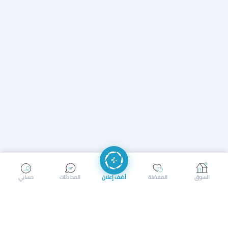
إرسال رسالة
إجراء مكالمة
السوق
المفضلة
أضف إعلان
المحادثات
حسابي