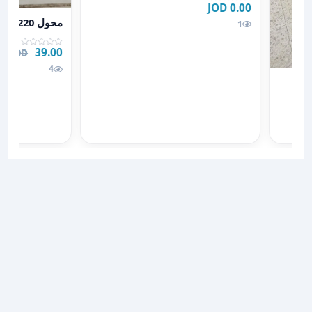
0.00 JOD
عرض تفاصيل محول 110/220 اسباني بح
محول 110/220 اسباني بحالة ممتازة
1
39.00 JOD
00 JOD
4