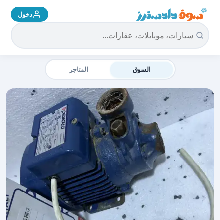
دخول
سوق دادسترز الرئيسية
السوق
المتاجر