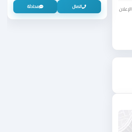
اتصال
محادثة
لإعلان