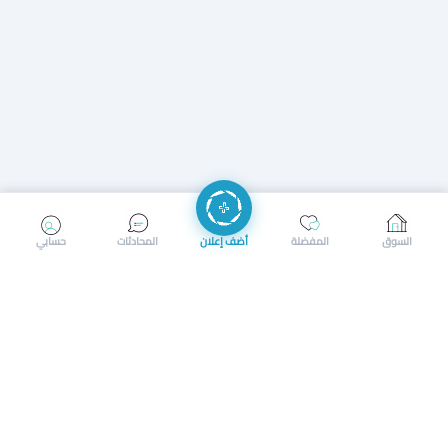
إرسال رسالة
إجراء مكالمة
السوق
المفضلة
أضف إعلان
المحادثات
حسابي