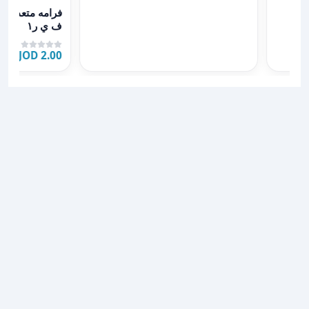
عرض تفاصيل فرام
فرامه متعددة ال
ف ي ر١
2.00 JOD