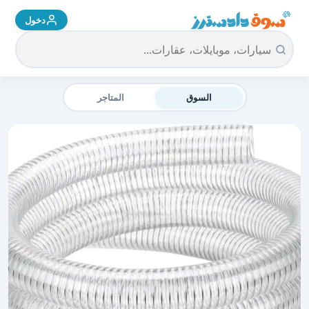
دخول
سوق دادسترز الرئيسية
السوق
المتاجر