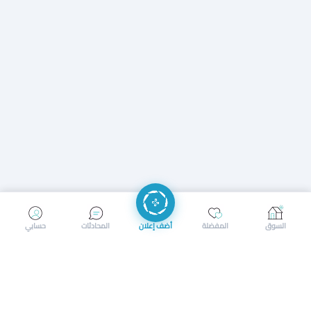
إرسال رسالة
إجراء مكالمة
السوق
المفضلة
أضف إعلان
المحادثات
حسابي