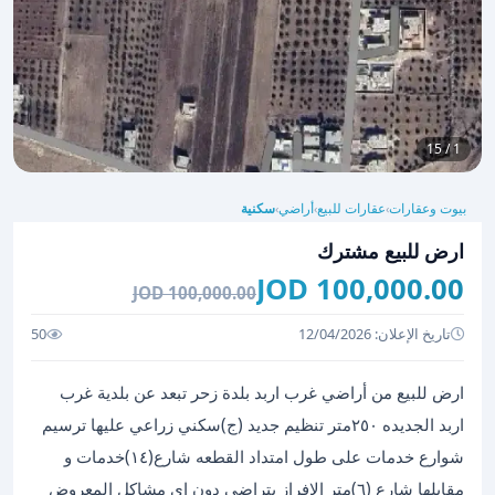
1 / 15
بيوت وعقارات
عقارات للبيع
أراضي
سكنية
›
›
›
ارض للبيع مشترك
100,000.00 JOD
100,000.00 JOD
تاريخ الإعلان: 12/04/2026
50
ارض للبيع من أراضي غرب اربد بلدة زحر تبعد عن بلدية غرب
اربد الجديده ٢٥٠متر تنظيم جديد (ج)سكني زراعي عليها ترسيم
شوارع خدمات على طول امتداد القطعه شارع(١٤)خدمات و
مقابلها شارع (٦)متر الإفراز بتراضي دون اي مشاكل المعروض