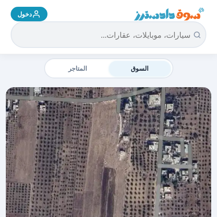
دخول
سوق دادسترز الرئيسية
السوق
المتاجر