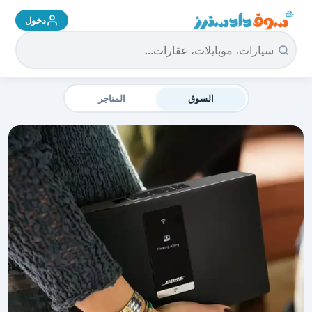
دخول
سوق دادسترز الرئيسية
السوق
المتاجر