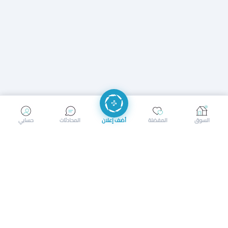
إرسال رسالة
إجراء مكالمة
السوق
المفضلة
أضف إعلان
المحادثات
حسابي