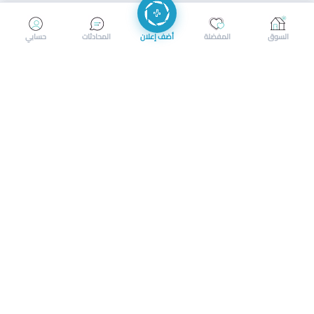
إرسال رسالة
إجراء مكالمة
السوق
المفضلة
أضف إعلان
المحادثات
حسابي
سوق محلي ذكي لبيع وشراء كل شيء. تسجيل المتاجر، إعلانات
بالصور، تصفّح حسب الفئات والموقع، وإشعارات بالعروض القريبة
حمل التطبيق الآن
تحميل تطبيق سوق دادسترز من App Store
تحميل تطبيق سوق دادسترز من 