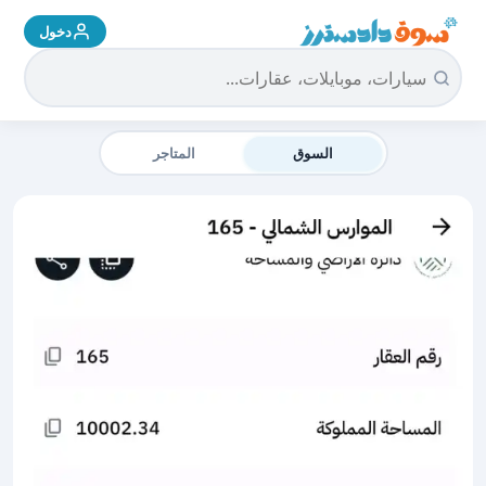
دخول
سوق دادسترز الرئيسية
السوق
المتاجر