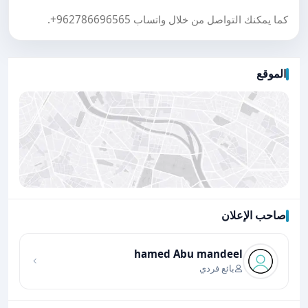
كما يمكنك التواصل من خلال واتساب
+962786696565
.
الموقع
صاحب الإعلان
اضغط لتحميل الموقع
hamed Abu mandeel
بائع فردي