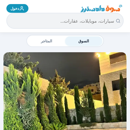
دخول
سوق دادسترز الرئيسية
السوق
المتاجر