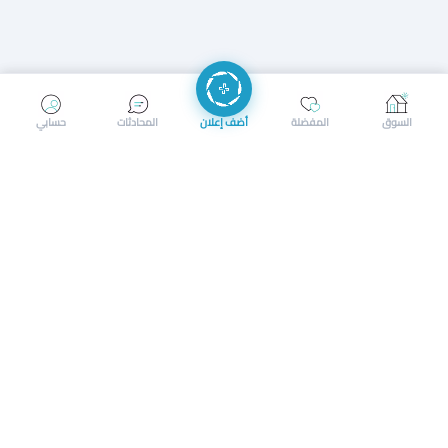
إرسال رسالة
إجراء مكالمة
السوق
المفضلة
أضف إعلان
المحادثات
حسابي
سوق محلي ذكي لبيع وشراء كل شيء. تسجيل المتاجر، إعلانات
بالصور، تصفّح حسب الفئات والموقع، وإشعارات بالعروض القريبة
حمل التطبيق الآن