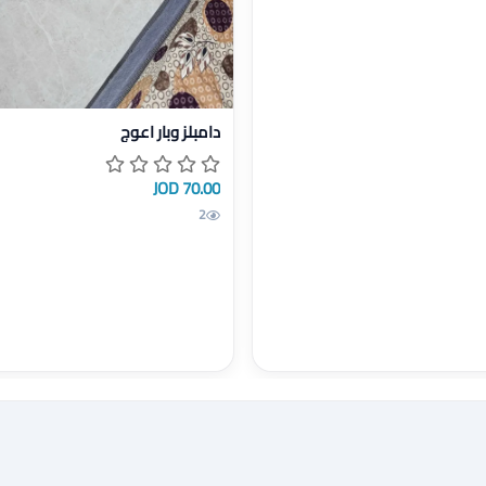
عرض تفاصيل دامبلز وبار اعوج
دامبلز وبار اعوج
70.00 JOD
2
ر١