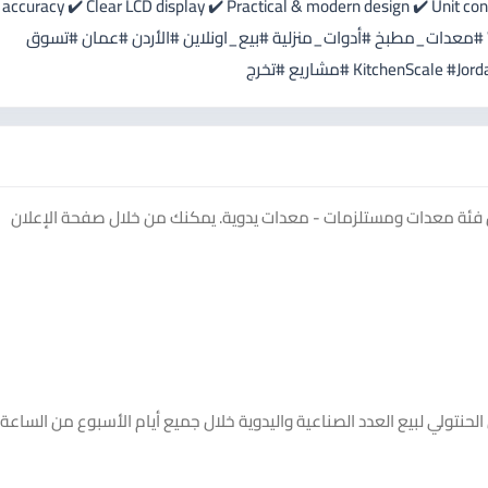
 accuracy ✔️ Clear LCD display ✔️ Practical & modern design ✔️ Unit conve
(Free over 30 JOD) 📞 Contact: 0787810688 #ميزان #WADFOW #معدات_مطبخ #أدوات_منزلية #بيع_اونلاين #الأردن #عمان #تسوق
ئة معدات ومستلزمات - معدات يدوية. يمكنك من خلال صفحة الإعلان