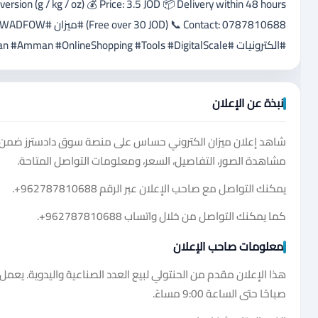
rsion (g / kg / oz) 💰 Price: 3.5 JOD 📦 Delivery within 48 hours
#الكترونيات #KitchenScale #Jordan #Amman #OnlineShopping #Tools #DigitalScale #مشاريع #تخرج
نبذة عن الإعلان
شاهد إعلان ميزان الكتروني حساس على منصة سوق دادسترز ضمن ف
مشاهدة الصور، التفاصيل، السعر، ومعلومات التواصل المتاحة.
يمكنك التواصل مع صاحب الإعلان عبر الرقم
+962787810688
.
كما يمكنك التواصل من خلال واتساب
+962787810688
.
معلومات صاحب الإعلان
صباحًا حتى الساعة 9:00 مساءً.