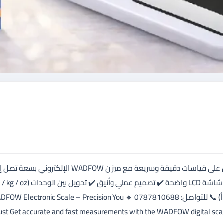
السعر: 3.5 د.أ 📦 توصيل خلال 48 ساعة (مجاني للطلبات فوق 30 د.أ) 📞 للتواصل: 0787810688 🔹 ctronic Scale – Precision You
ust Get accurate and fast measurements with the WADFOW digital scale, 