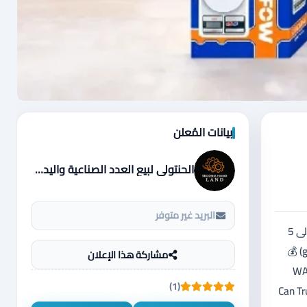
بيانات المُعلن
الحنتولي لبيع العدد الصناعية واليدوية
البريد غير متوفر
🔹 ميزان إلكتروني WADFOW – دقة وموثوقية لكل استخدام احصل على قياسات دقيقة وسريعة مع ميزان WADFOW الإلكتروني بسعة تصل إلى 5
كغ، مناسب للمطبخ، المحلات، والاستخدام اليومي. ✔️ دقة عالية ✔️ شاشة LCD واضحة ✔️ تصميم عملي وأنيق ✔️ تحويل بين الوحدات (g / kg / oz) 💰
مشاركة هذا الإعلان
WADFOW Ele
(1)
Can Tr