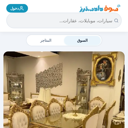
دخول
سوق دادسترز الرئيسية
السوق
المتاجر