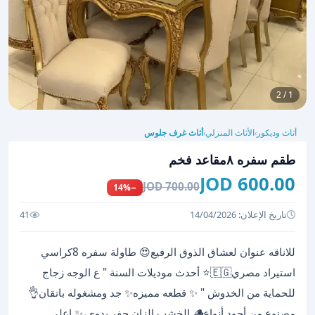
1 / 2
أثاث وديكور
الأثاث المنزلي
أثاث غرف جلوس
›
›
طقم سفره ٨مقاعد فخم
600.00 JOD
700.00 JOD
−14%
تاريخ الإعلان: 14/04/2026
41
للاناقه عنوان لعشاق الذوق الرفيع😍 طاولة سفره 8كراسي
استيراد مصري🇪🇬⭐ أحدث موديلات السنة " ع الوجه زجاج
للحماية من الخدوش " ✨ قطعه مميزه✨ جد ومشغوله باتقان👌
مصنوع من أجود أنواع🪵 الخشب الزان حفر يدوي،✨ اعلى