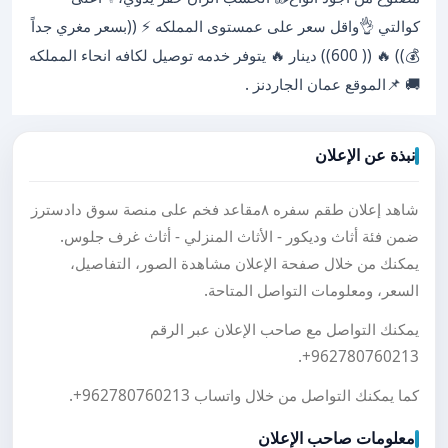
كوالتي 👌واقل سعر على عمستوى المملكه ⚡ ((بسعر مغري جداً
💰)) 🔥 (( 600)) دينار 🔥 يتوفر خدمه توصيل لكافه انحاء المملكه
🚚 📌الموقع عمان الجاردنز .
نبذة عن الإعلان
شاهد إعلان طقم سفره ٨مقاعد فخم على منصة سوق دادسترز
ضمن فئة أثاث وديكور - الأثاث المنزلي - أثاث غرف جلوس.
يمكنك من خلال صفحة الإعلان مشاهدة الصور، التفاصيل،
السعر، ومعلومات التواصل المتاحة.
يمكنك التواصل مع صاحب الإعلان عبر الرقم
.
+962780760213
كما يمكنك التواصل من خلال واتساب
+962780760213
.
معلومات صاحب الإعلان