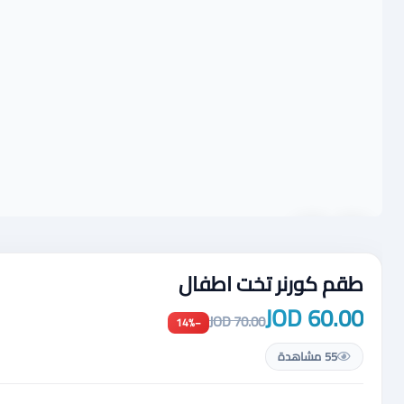
طقم كورنر تخت اطفال
60.00 JOD
70.00 JOD
−14%
55 مشاهدة