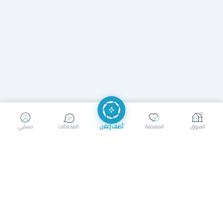
إرسال رسالة
إجراء مكالمة
السوق
المفضلة
أضف إعلان
المحادثات
حسابي