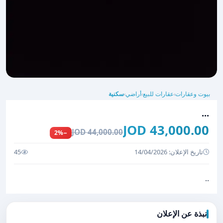
بيوت وعقارات
عقارات للبيع
أراضي
سكنية
›
›
›
...
43,000.00 JOD
44,000.00 JOD
−2%
تاريخ الإعلان: 14/04/2026
45
..
نبذة عن الإعلان