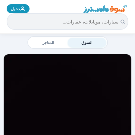
دخول
سوق دادسترز الرئيسية
السوق
المتاجر