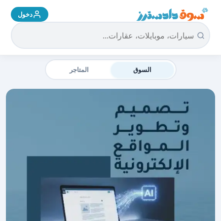
دخول
سوق دادسترز الرئيسية
السوق
المتاجر