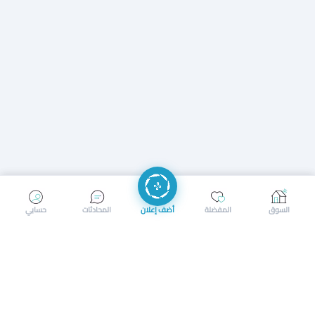
إرسال رسالة
إجراء مكالمة
السوق
المفضلة
أضف إعلان
المحادثات
حسابي