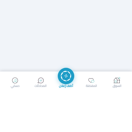
إرسال رسالة
إجراء مكالمة
السوق
المفضلة
أضف إعلان
المحادثات
حسابي