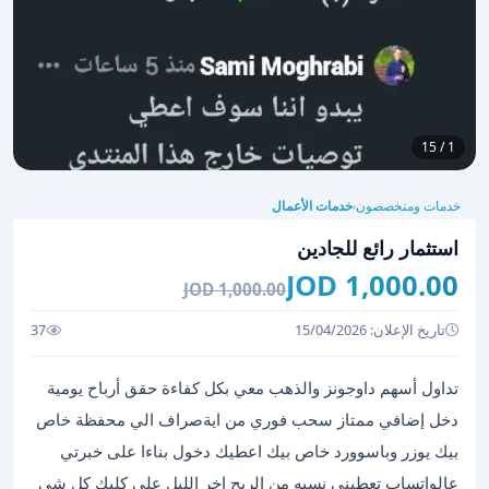
1 / 15
خدمات ومتخصصون
خدمات الأعمال
›
استثمار رائع للجادين
1,000.00 JOD
1,000.00 JOD
تاريخ الإعلان: 15/04/2026
37
تداول أسهم داوجونز والذهب معي بكل كفاءة حقق أرباح يومية
دخل إضافي ممتاز سحب فوري من ايةصراف الي محفظة خاص
بيك يوزر وباسوورد خاص بيك اعطيك دخول بناءا على خبرتي
عالواتساب تعطيني نسبه من الربح اخر الليل على كليك كل شي