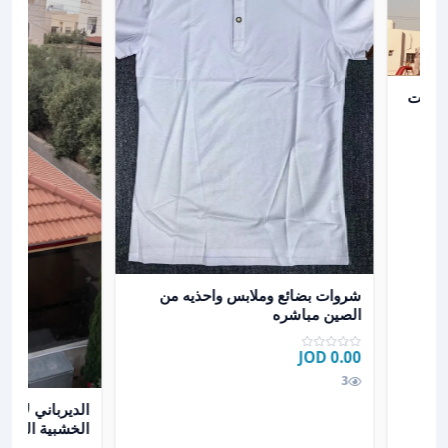
القرميد والديكورات الخارجية
يكورات
عرض تفاصيل شروات بضائع وملابس واحذيه من الصين مب
شروات بضائع وملابس واحذيه من
الصين مباشره
0.00 JOD
3
عرض تفاصيل الدي
الديرباني لاعم
الخشبية الخارج