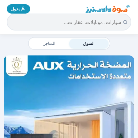
دخول
سوق دادسترز الرئيسية
السوق
المتاجر