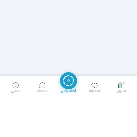
إرسال رسالة
إجراء مكالمة
السوق
المفضلة
أضف إعلان
المحادثات
حسابي