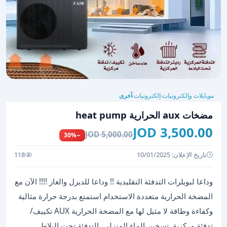
موبايلات وإلكترونيات
إلكترونيات
آخرى
›
›
مضخات aux الحرارية heat pump
3,500.00 JOD
5,000.00 JOD
−30%
تاريخ الإعلان: 10/01/2025
118
وداعا لبويلرات التدفئة التقليدية !! وداعا للديزل والغاز !!!! الآن مع
المضخة الحرارية متعددة الاستخدام استمتع بدرجة حرارة مثالية
وكفاءة وطاقة لا مثيل لها مع المضخة الحرارية AUX تكييف/
تدفئة مركزية. تسخين الماء المنزلي. التدفئة تحت البلاط