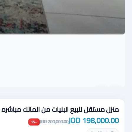
منزل مستقل للييع البنيات من المالك مباشره
198,000.00 JOD
200,000.00 JOD
−1%