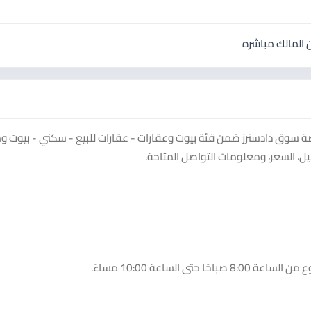
المالك مباشره
ة سوق دادسترز ضمن فئة بيوت وعقارات - عقارات للبيع - سكني - بيوت وم