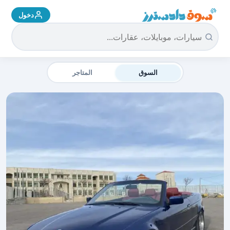
دخول
سوق دادسترز الرئيسية
السوق
المتاجر