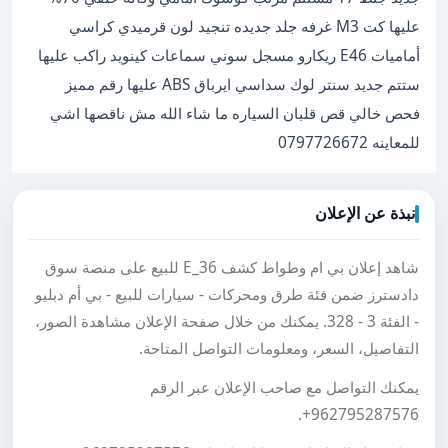
عليها كت M3 غرفه جلد جديده تنجيد لون قرميدي كراسي
أماميات E46 ريكارو مسجل سوني سماعات كينويد راكب عليها
ستتم جديد سنتر لوك سداسي ايرباق ABS عليها رقم مميز
فحص خالي قص قلبان السياره ما شاء الله مش ناقصها اشي
للمعاينه 0797726672
نبذة عن الإعلان
شاهد إعلان بي ام وطواط كشف E_36 للبيع على منصة سوق
دادسترز ضمن فئة طرق ومحركات - سيارات للبيع - بي أم دبليو
- الفئة 3 - 328. يمكنك من خلال صفحة الإعلان مشاهدة الصور،
التفاصيل، السعر، ومعلومات التواصل المتاحة.
يمكنك التواصل مع صاحب الإعلان عبر الرقم
.
+962795287576