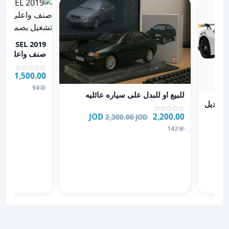
عرض تفاصيل E-Golf Premium SEL 2019 اعلى صنف واعلى فئة كامل المواصفات - تشغيل بصمة + رادار
صنف واعلى فئة
تشغيل بصمة + ر
11,500.00 JOD
OD
94
عرض تفاصيل للبيع او للبدل على سياره عائليه
للبيع او للبدل على سياره عائليه
 فيوجن موديل
2,200.00 JOD
2,300.00 JOD
142