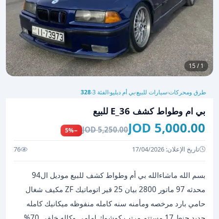
1 / 15
طرق ومحركات
سيارات للبيع
بي أم دبليو
الفئة 3
328
›
›
›
›
بي ام وطواط كشف E_36 للبيع
5,000.00 JOD
5,250.00 JOD
−5%
تاريخ الإعلان: 17/04/2026
76
بسم الله ماشاءالله بي أم وطواط كشف للبيع موديل ال94
محدثه 97 ماتور 2800 بيان 25 قير اتوماتيك ZF مكيف شغال
حامي بارد مرخصه ومأمنه سنه كامله منفوظه ميكانيك كامله
جديد جنط 17 مستتم مرتب كوشوك امامي وكاله خلفي 70%