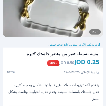
1 / 15
أثاث وديكور
الأثاث المنزلي
أثاث غرف جلوس
›
›
لمسه بسيطه تغير من منضر جلستك كثيره
0.25 JOD
0.50 JOD
−50%
تاريخ الإعلان: 17/04/2026
107
ونقدم لكم توزيعات حفلات غيرها ولدينا اشكال وحجام كثيره
عدل جلستك بلمسات بسيطه وقدم هدايه لحبايبك وناسك بشكل
مميز