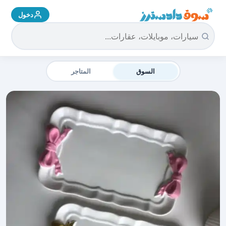
دخول
سوق دادسترز الرئيسية
السوق
المتاجر