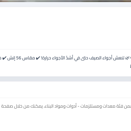
استمتع بنسمات هواء طبيعية وانتعاش حقيقي مع مروحة مورا 💨🌿 تنعش أجواء الصيف حت
فئة معدات ومستلزمات - أدوات ومواد البناء. يمكنك من خلال صفحة ال