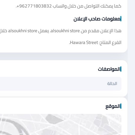
كما يمكنك التواصل من خلال واتساب
+962771803832
.
معلومات صاحب الإعلان
هذا الإعلان مقدم من alsoukhni store. يعمل alsoukhni store خلال جميع أيام الأسبوع من الساعة 8:00 صباحًا حتى الساعة 11:00 مساءً.
الفرع المتاح: Hawara Street.
المواصفات
الحالة
الموقع