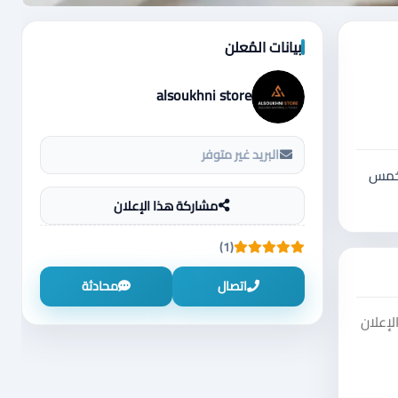
بيانات المُعلن
alsoukhni store
البريد غير متوفر
ى في أشدّ الأجواء حرارة! ✔️ مقاس 56 إنش ✔️ خمس
مشاركة هذا الإعلان
(1)
اتصال
محادثة
إعلان