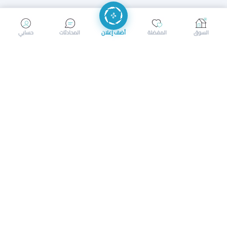
إرسال رسالة
إجراء مكالمة
السوق
المفضلة
أضف إعلان
المحادثات
حسابي
سوق محلي ذكي لبيع وشراء كل شيء. تسجيل المتاجر، إعلانات
بالصور، تصفّح حسب الفئات والموقع، وإشعارات بالعروض القريبة
حمل التطبيق الآن
تحميل تطبيق سوق دادسترز من App Store
تحميل تطبيق سوق دادسترز من 