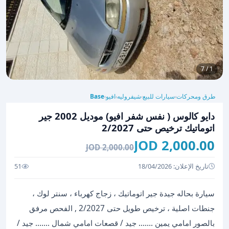
1 / 7
طرق ومحركات
سيارات للبيع
شيفروليه
افيو
Base
›
›
›
›
دايو كالوس ( نفس شفر افيو) موديل 2002 جير
اتوماتيك ترخيص حتى 2/2027
2,000.00 JOD
2,000.00 JOD
تاريخ الإعلان: 18/04/2026
51
سيارة بحاله جيدة جير اتوماتيك ، زجاج كهرباء ، سنتر لوك ،
جنطات اصلية ، ترخيص طويل حتى 2/2027 , الفحص مرفق
بالصور امامي يمين ....... جيد / قصعات امامي شمال ....... جيد /