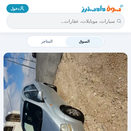
دخول
سوق دادسترز الرئيسية
السوق
المتاجر