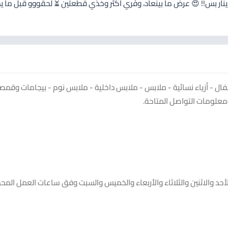
بيجامات مينيون اللقطة! 🔥 الواحدة 9 دنانير فقط 🔥 ثنتين بـ 13 دينار بس!! 😍 عرض ما بينعاد، وفّري أكثر وخذي قطعتين ⏳ لحقووو قبل
 - أزياء نسائية - ملابس - ملابس داخلية - ملابس نوم - بيجامات وقمصا
معلومات التواصل المتاحة.
من Rima Online. يعمل Rima Online خلال أيام الأحد والاثنين والثلاثاء والأربعاء والخميس والسبت وفق ساعات العمل 