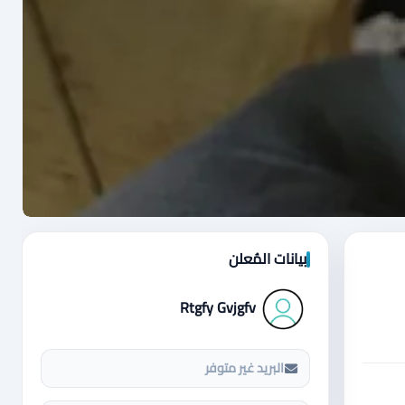
بيانات المُعلن
Rtgfy Gvjgfv
البريد غير متوفر