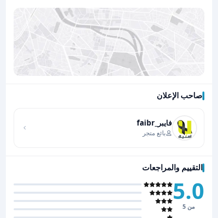
صاحب الإعلان
اضغط لتحميل الموقع
فايبر_faibr
بائع متجر
التقييم والمراجعات
5.0
من 5