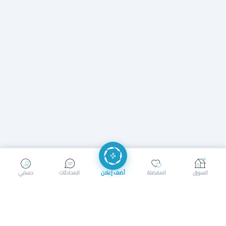
إرسال رسالة
إجراء مكالمة
السوق
المفضلة
أضف إعلان
المحادثات
حسابي