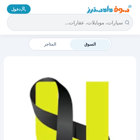
دخول
سوق دادسترز الرئيسية
السوق
المتاجر