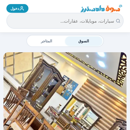
دخول
سوق دادسترز الرئيسية
السوق
المتاجر