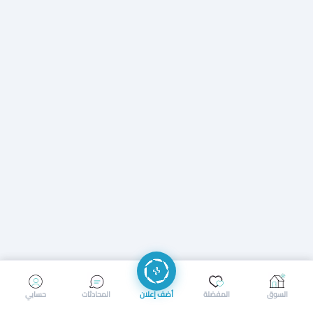
إرسال رسالة
إجراء مكالمة
السوق
المفضلة
أضف إعلان
المحادثات
حسابي