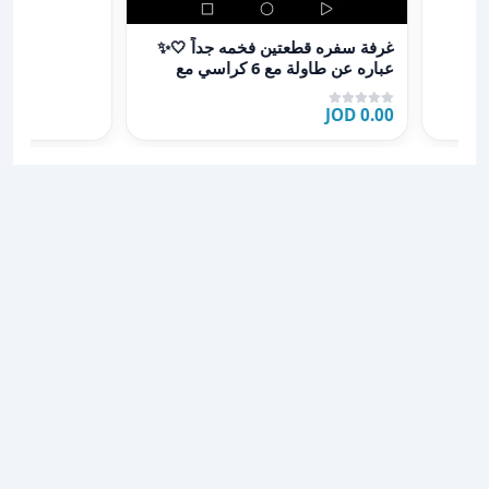
عرض تفاصيل غرفة سفره قطعتين فخمه جداً 🤍✨ عباره عن طاولة مع 6 كراسي مع فضيه n
غرفة سفره قطعتين فخمه جداً 🤍✨
عباره عن طاولة مع 6 كراسي مع
فضيه ultra modern 💛✨ خ
0.00 JOD