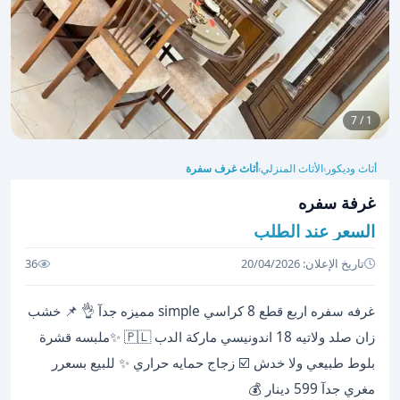
1 / 7
أثاث وديكور
الأثاث المنزلي
أثاث غرف سفرة
›
›
غرفة سفره
السعر عند الطلب
تاريخ الإعلان: 20/04/2026
36
غرفه سفره اربع قطع 8 كراسي simple مميزه جدآ 👌 📌 خشب
زان صلد ولاتيه 18 اندونيسي ماركة الدب 🇵🇱 ✨ملبسه قشرة
بلوط طبيعي ولا خدش ☑️ زجاج حمايه حراري ✨ للبيع بسعرر
مغري جدآ 599 دينار 💰