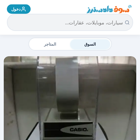
دخول
سوق دادسترز الرئيسية
السوق
المتاجر