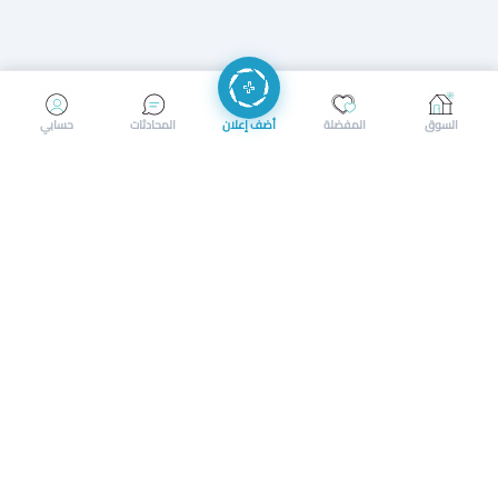
إرسال رسالة
إجراء مكالمة
السوق
المفضلة
أضف إعلان
المحادثات
حسابي
سوق محلي ذكي لبيع وشراء كل شيء. تسجيل المتاجر، إعلانات
بالصور، تصفّح حسب الفئات والموقع، وإشعارات بالعروض القريبة
حمل التطبيق الآن