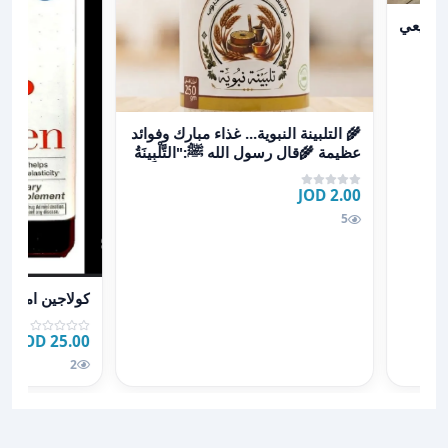
مغذي وعلاجي وطبيعي
وطبيعي
عرض تفاصيل 🌾 التلبينة النبوية... غذاء مبارك وفوائد عظيمة 🌾قا
🌾 التلبينة النبوية... غذاء مبارك وفوائد
عظيمة 🌾قال رسول الله ﷺ:"التَّلْبِينَةُ
مُجِمَّةٌ لِفُ
2.00 JOD
5
عرض تفاصيل كو
كولاجين امريك
25.00 JOD
2