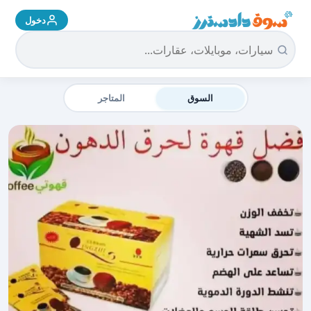
دخول
سوق دادسترز الرئيسية
السوق
المتاجر