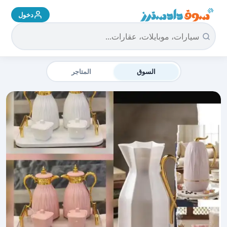
دخول
سوق دادسترز الرئيسية
السوق
المتاجر