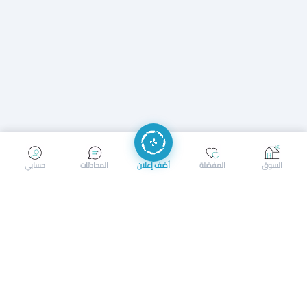
إرسال رسالة
إجراء مكالمة
السوق
المفضلة
أضف إعلان
المحادثات
حسابي