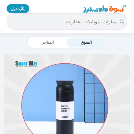
دخول
سوق دادسترز الرئيسية
السوق
المتاجر