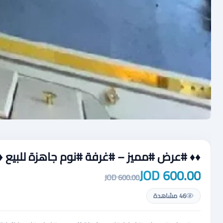
♦️♦️ #عرض #مميز – #غرفة #نوم جاهزة للبيع 
600.00 JOD
600.00 JOD
46 مشاهدة