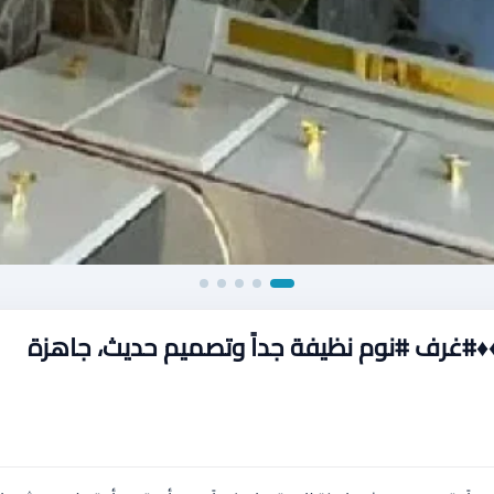
♦️♦️#غرف #نوم نظيفة جداً وتصميم حديث، جاهزة