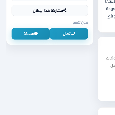
♦️♦️ #عرض #مميز – #غرفة #نوم جاهزة للبيع ♦️♦️#غرف #نوم نظيفة جداً وتصميم حديث، جاهزة للاستخدام فوراً بدون أي تعب أو تصليح ♦️خشب لاتيه١٨
 200×180 🚪♦️ خزانة سحاب وضرف واسعة ومرتبة مقااس ارتفاع 230×290عرض 🪞♦️ تسريحة
مشاركة هذا الإعلان
و لأي
بدون تقييم
اتصال
محادثة
أثاث
صل