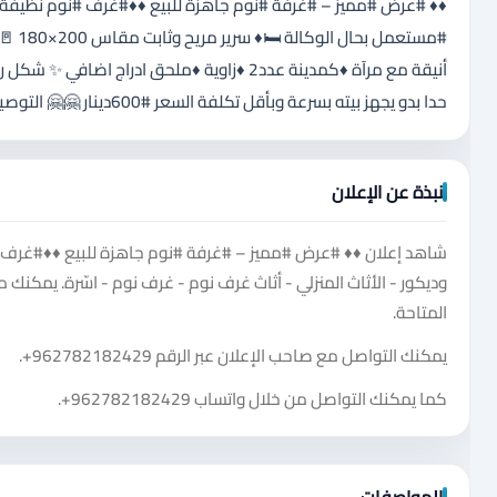
أنيقة مع مرآة ♦️كمدينة عدد2 ♦️زاوية ♦️ملحق
حدا بدو يجهز بيته بسرعة وبأقل تكلفة السعر #600دينار 🤗🤗 التوصيل والتركيب مجاني داخل عمان الموقع :عمان شارع الأردن ✋✔😌
نبذة عن الإعلان
شاهد إعلان ♦️♦️ #عرض #مميز – #غرفة #نوم جاهزة للبيع ♦️♦️#غر
وديكور - الأثاث المنزلي - أثاث غرف نوم - غرف نوم - اسّرة. يمكن
المتاحة.
يمكنك التواصل مع صاحب الإعلان عبر الرقم
+962782182429
.
كما يمكنك التواصل من خلال واتساب
+962782182429
.
المواصفات