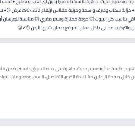
#مستعمل بحال الوكالة 🛏️♦️ سرير مريح وثابت مقاس
 ادراج اضافي ✨ شكل راقي يناسب كل البيوت 💥 جودة ممتازة وسعر مغري 💥 مناسبة للعرسان أ
ف #نوم نظيفة جداً وتصميم حديث، جاهزة على منصة سوق دادسترز ضمن فئة 
ك من خلال صفحة الإعلان مشاهدة الصور، التفاصيل، السعر، ومعلومات التوا