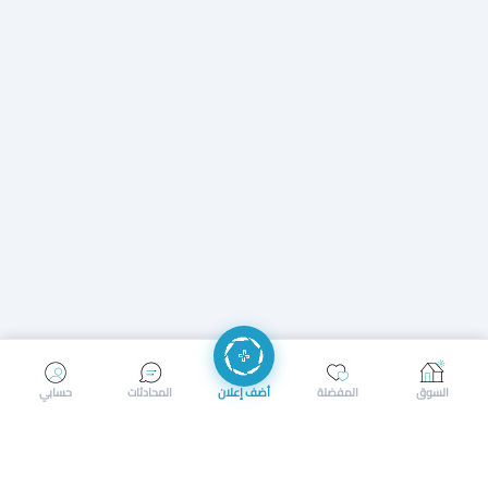
إرسال رسالة
إجراء مكالمة
السوق
المفضلة
أضف إعلان
المحادثات
حسابي