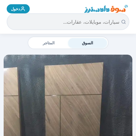
دخول
سوق دادسترز الرئيسية
السوق
المتاجر