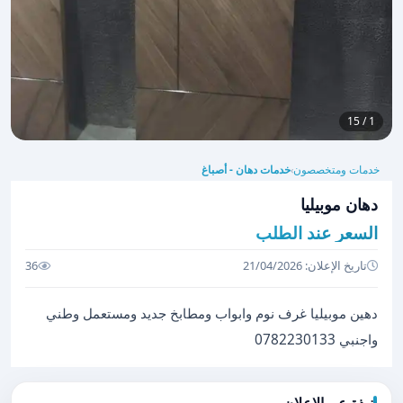
1 / 15
خدمات ومتخصصون
خدمات دهان - أصباغ
›
دهان موبيليا
السعر عند الطلب
تاريخ الإعلان: 21/04/2026
36
دهين موبيليا غرف نوم وابواب ومطابخ جديد ومستعمل وطني
واجنبي 0782230133