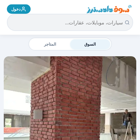
دخول
سوق دادسترز الرئيسية
السوق
المتاجر