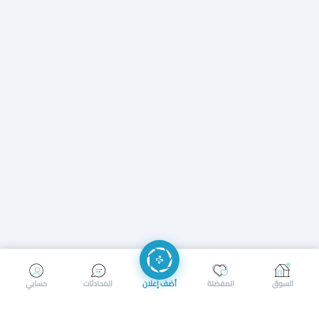
إرسال رسالة
إجراء مكالمة
السوق
المفضلة
أضف إعلان
المحادثات
حسابي