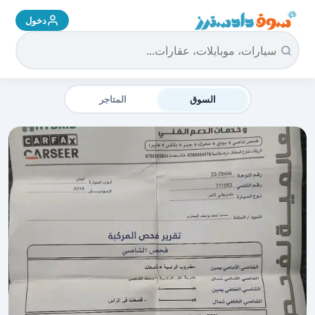
دخول
سوق دادسترز الرئيسية
السوق
المتاجر