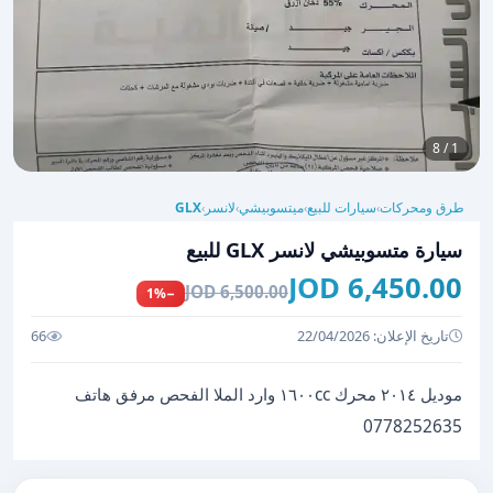
1 / 8
طرق ومحركات
سيارات للبيع
ميتسوبيشي
لانسر
GLX
›
›
›
›
سيارة متسوبيشي لانسر GLX للبيع
6,450.00 JOD
6,500.00 JOD
−1%
تاريخ الإعلان: 22/04/2026
66
موديل ٢٠١٤ محرك ١٦٠٠cc وارد الملا الفحص مرفق هاتف
0778252635