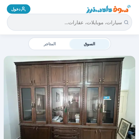
دخول
سوق دادسترز الرئيسية
السوق
المتاجر