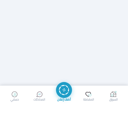
إرسال رسالة
إجراء مكالمة
السوق
المفضلة
أضف إعلان
المحادثات
حسابي