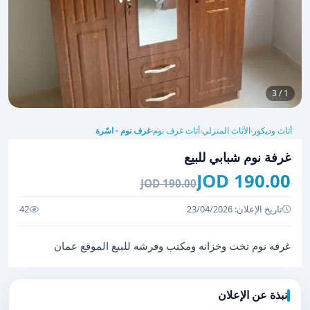
1 / 3
أثاث وديكور
الأثاث المنزلي
أثاث غرف نوم
غرف نوم - اسّرة
›
›
›
غرفة نوم شبابي للبيع
190.00 JOD
190.00 JOD
تاريخ الإعلان: 23/04/2026
42
غرفه نوم تخت وخزانه ومكتب وفرشه للبيع الموقع عمان
نبذة عن الإعلان