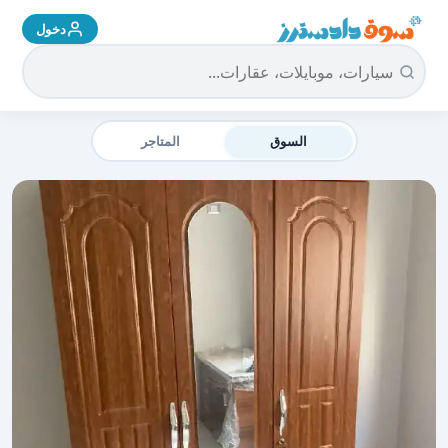
دخول
سوق دادسترز الرئيسية
السوق
المتاجر