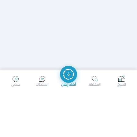
إرسال رسالة
إجراء مكالمة
السوق
المفضلة
أضف إعلان
المحادثات
حسابي