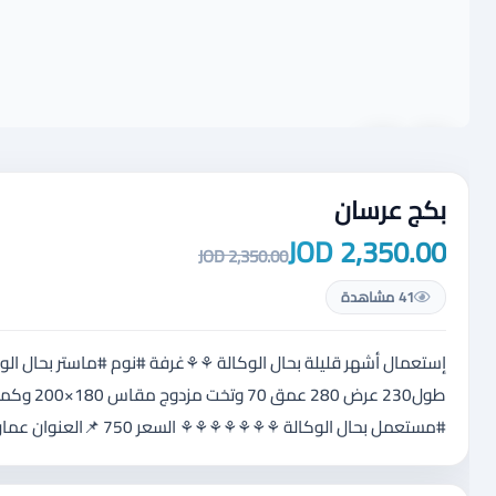
بكج عرسان
2,350.00 JOD
2,350.00 JOD
41 مشاهدة
#مستعمل بحال الوكالة ⚘⚘⚘⚘⚘⚘⚘ السعر 750 📌العنوان عمان شارع الأردن