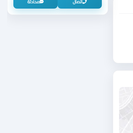
اتصال
محادثة