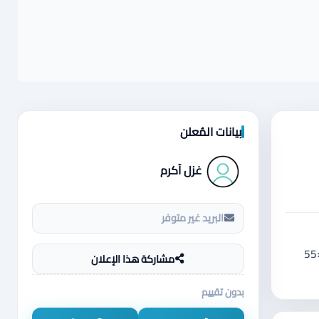
بيانات المُعلن
غزل أكرم
البريد غير متوفر
طول230 عرض 280 عمق 70 وتخت مزدوج مقاس 180×200 وكمدينة عدد2 وتسريحة مقاس 130عرض 190طول ملحق اضافي مقاس 90×55
مشاركة هذا الإعلان
بدون تقييم