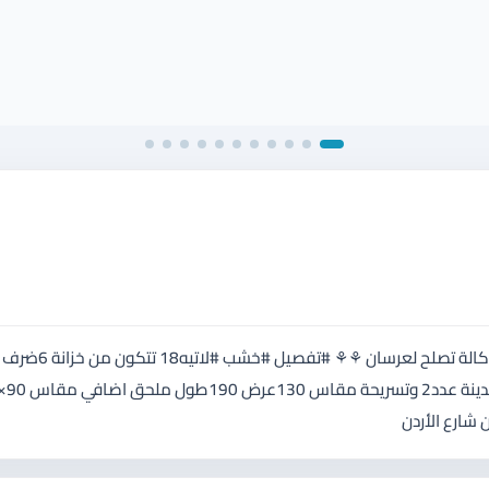
إستعمال أشهر قليلة بحال الوكالة ⚘⚘غرفة #نوم #ماستر بحال الوكالة تصلح لعرسان ⚘⚘ #تفصيل #خشب #لاتيه18 تتكون من خزانة 6ضرف