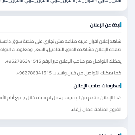
#فرن_منزلي #افران_غاز #افران_عربي #أفران_عربي #أفران_غاز #
نبذة عن الإعلان
شاهد إعلان افران عربيه صناعه مش تجاري على منصة سوق دادست
صفحة الإعلان مشاهدة الصور، التفاصيل، السعر، ومعلومات التواصل
يمكنك التواصل مع صاحب الإعلان عبر الرقم
+962786341515
.
كما يمكنك التواصل من خلال واتساب
+962786341515
.
معلومات صاحب الإعلان
هذا الإعلان مقدم من ام سيف. يعمل ام سيف خلال جميع أيام الأسبوع من الساعة 8:20 صباحًا ح
الفروع المتاحة: عمان، زرقاء.