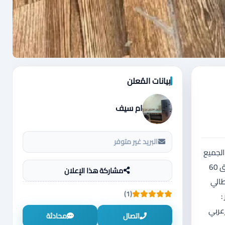
بيانات المُعلن
ام سيف
البريد غير متوفر
الجميع
✨افران ذات جوده عاليه ✨صنعت بامهر الايدي ✨ متوفر بنظام شعله او مواسير ✨ نار قويه 🔥حجم عرض 60 × عمق 50 🔥حجم عرض 70 × عمق 60
مشاركة هذا الإعلان
طالي
(1)
:
_غازعربي
اتصال
محادثة