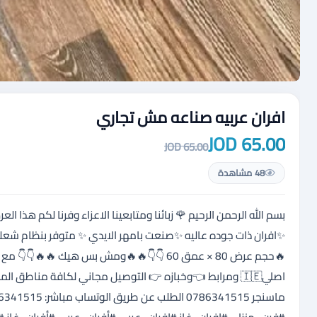
افران عربيه صناعه مش تجاري
65.00 JOD
65.00 JOD
48 مشاهدة
من الافران العربيه الباب المسكر العادي ✨احجام متعدده تناسب الجميع
مفتاح نحاس 👈ونبل نحاس 👈وبربيش ايطالي
 🚗 🚐 🚗 عدا الجنوب زيد أجرة التوصيل للطلب والاستفسار :