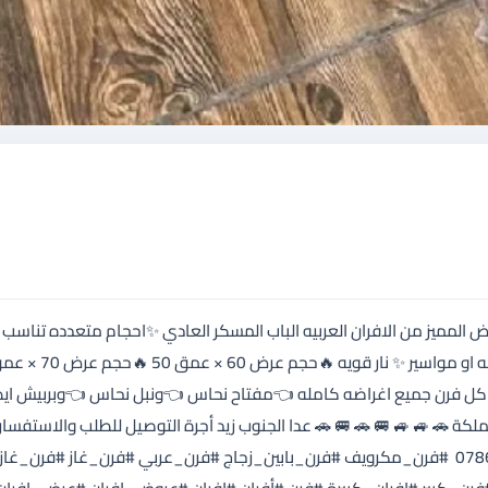
له الرحمن الرحيم 🌹 زبائنا ومتابعينا الاعزاء وفرنا لكم هذا العرض المميز 
م عرض 80 × عمق 60 👇👇🔥🔥ومش بس هيك 🔥🔥👇👇 مع كل فرن جميع اغراضه كامله 
صلي🇮🇪 ومرابط 👈وخبازه 👉 التوصيل مجاني لكافة مناطق المملكة 🚗 🚙 🚙 🚐
786341515 الطلب عن طريق الوتساب مباشر: 0786341515 ‏ #فرن_مكرويف #فرن_بابين_زجاج #فرن_عربي #فرن_غاز #فرن_غازعربي