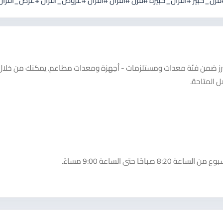
فرن_كبير #افران_كبيرة #فرن #أفران #افران #عروض_افران #عرض_افران
رز ضمن فئة معدات ومستلزمات - أجهزة ومعدات مطاعم. يمكنك من خلال
 المتاحة.
تى الساعة 9:00 مساءً.