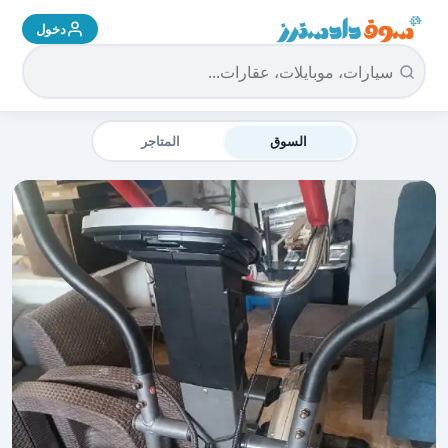
دخول
سوق دادسترز الرئيسية
السوق
المتاجر