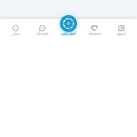
إرسال رسالة
إجراء مكالمة
السوق
المفضلة
أضف إعلان
المحادثات
حسابي
سوق محلي ذكي لبيع وشراء كل شيء. تسجيل المتاجر، إعلانات
بالصور، تصفّح حسب الفئات والموقع، وإشعارات بالعروض القريبة
حمل التطبيق الآن