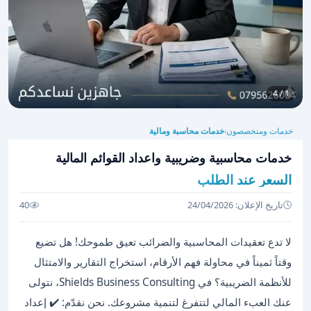
1 / 4
خدمات ومتخصصون
خدمات محاسبة ومالية
›
خدمات محاسبية وضريبية واعداد القوائم المالية
السعر عند الطلب
تاريخ الإعلان: 24/04/2026
40
لا تدع تعقيدات المحاسبية والضرائب تعيق طموحك! هل تضيع
وقتاً ثميناً في محاولة فهم الأرقام، استخراج التقارير والامتثال
للأنظمة الضريبية؟ في Shields Business Consulting، نتولى
عنك العبء المالي لتتفرغ لتنمية مشروعك. نحن نقدّم: ✔️ إعداد