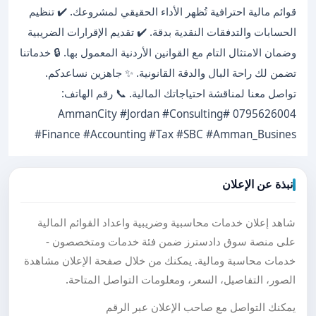
قوائم مالية احترافية تُظهر الأداء الحقيقي لمشروعك. ✔️ تنظيم
الحسابات والتدفقات النقدية بدقة. ✔️ تقديم الإقرارات الضريبية
وضمان الامتثال التام مع القوانين الأردنية المعمول بها. 🔒 خدماتنا
تضمن لك راحة البال والدقة القانونية. ✨ جاهزين نساعدكم.
تواصل معنا لمناقشة احتياجاتك المالية. 📞 رقم الهاتف:
0795626004 #AmmanCity #Jordan #Consulting
#Finance #Accounting #Tax #SBC #Amman_Busines
نبذة عن الإعلان
شاهد إعلان خدمات محاسبية وضريبية واعداد القوائم المالية
على منصة سوق دادسترز ضمن فئة خدمات ومتخصصون -
خدمات محاسبة ومالية. يمكنك من خلال صفحة الإعلان مشاهدة
الصور، التفاصيل، السعر، ومعلومات التواصل المتاحة.
يمكنك التواصل مع صاحب الإعلان عبر الرقم