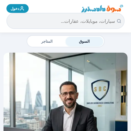
دخول
سوق دادسترز الرئيسية
السوق
المتاجر