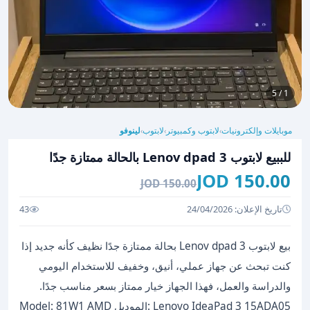
1 / 5
موبايلات وإلكترونيات
لابتوب وكمبيوتر
لابتوب
لينوفو
›
›
›
للببيع لابتوب Lenov dpad 3 بالحالة ممتازة جدًا
150.00 JOD
150.00 JOD
تاريخ الإعلان: 24/04/2026
43
بيع لابتوب Lenov dpad 3 بحالة ممتازة جدًا نظيف كأنه جديد إذا
كنت تبحث عن جهاز عملي، أنيق، وخفيف للاستخدام اليومي
والدراسة والعمل، فهذا الجهاز خيار ممتاز بسعر مناسب جدًا.
Lenovo IdeaPad 3 15ADA05 :الموديل Model: 81W1 AMD