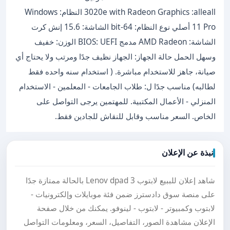
3020e with Radeon Graphics :alleall النظام: Windows
11 Pro أصلي نوع النظام: bit-64 الشاشة: 15.6 إنش كرت
الشاشة: AMD Radeon مدمج BIOS: UEFI الوزن: خفيف
وسهل الحمل حالة الجهاز: الجهاز نظيف جدًا ومرتب ولا يحتاج أي
صيانة، جاهز للاستخدام مباشرة. ( استخدام سنه واحده فقط
لطالبه) مناسب جدًا ل: طلاب الجامعات - المعلمين - الاستخدام
المنزلي - الأعمال المكتبية. للمهتمين يرجى التواصل على
الخاص. السعر مناسب وقابل للنقاش للجادين فقط.
نبذة عن الإعلان
شاهد إعلان للببيع لابتوب Lenov dpad 3 بالحالة ممتازة جدًا
على منصة سوق دادسترز ضمن فئة موبايلات وإلكترونيات -
لابتوب وكمبيوتر - لابتوب - لينوفو. يمكنك من خلال صفحة
الإعلان مشاهدة الصور، التفاصيل، السعر، ومعلومات التواصل