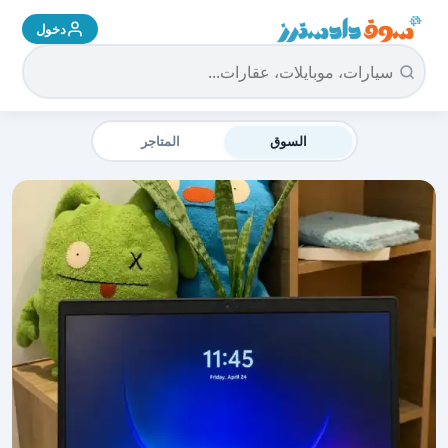
دخول
سوق دادسترز الرئيسية
السوق
المتاجر