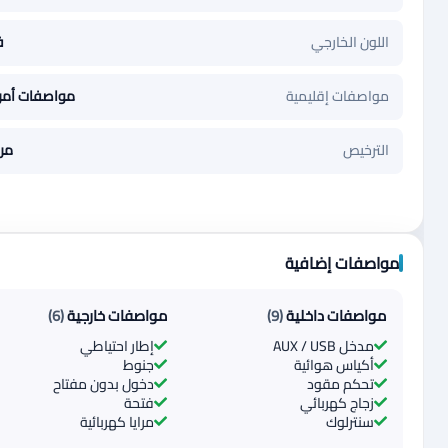
اللون الخارجي
ف
مواصفات إقليمية
مواصفات أمر
الترخيص
مر
مواصفات إضافية
مواصفات داخلية
(9)
مواصفات خارجية
(6)
مدخل AUX / USB
إطار احتياطي
أكياس هوائية
جنوط
تحكم مقود
دخول بدون مفتاح
زجاج كهربائي
فتحة
سنترلوك
مرايا كهربائية