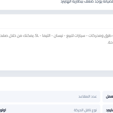
انه يوجد ضعف ببطاريه الهايبرد
شاهد إعلان نيسان التيما 2008 على منصة سوق دادسترز ضمن فئة طرق ومحركات - سيارات للبيع - نيسان - التيما - SL. يمكنك من خل
حة.
عمل
عدد المقاعد
يبرد
نوع ناقل الحركة
اوتو