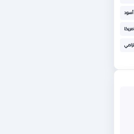
أسود
مريكا
لزامي