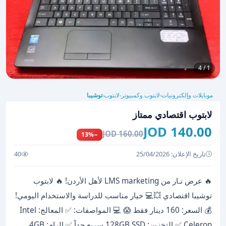
1 / 4
موبايلات وإلكترونيات
لابتوب وكمبيوتر
لابتوب
توشيبا
›
›
›
لابتوب اقتصادي ممتاز
140.00 JOD
160.00 JOD
−13%
تاريخ الإعلان: 25/04/2026
40
🔥 عرض نـار من LMS marketing لأهل الأردن! 🔥 لابتوب
توشيبا اقتصادي 💥💻 خيار مناسب للدراسة والاستخدام اليومي!
💰 السعر: 160 دينار فقط 😱 💻 المواصفات: ✅ المعالج: Intel
Celeron ✅ التخزين: 128GB SSD سريع جداً ✅ الرام: 4GB