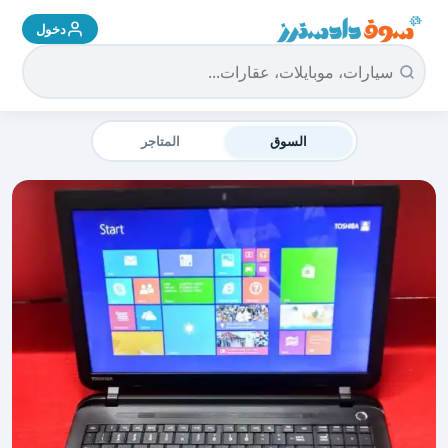
دخول
سوق دادسترز الرئيسية
السوق
المتاجر