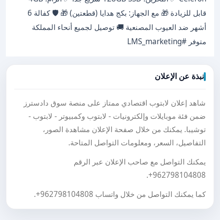
قابل للزيادة 🎁 مع الجهاز: بكج هدايا (قطعتين) 🎁 🛡️ كفالة 6
أشهر ضد العيوب المصنعية 🚚 توصيل لجميع أنحاء المملكة
متوفر #LMS_marketing
نبذة عن الإعلان
شاهد إعلان لابتوب اقتصادي ممتاز على منصة سوق دادسترز
ضمن فئة موبايلات وإلكترونيات - لابتوب وكمبيوتر - لابتوب -
توشيبا. يمكنك من خلال صفحة الإعلان مشاهدة الصور،
التفاصيل، السعر، ومعلومات التواصل المتاحة.
يمكنك التواصل مع صاحب الإعلان عبر الرقم
.
+962798104808
كما يمكنك التواصل من خلال واتساب
+962798104808
.