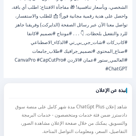
الشخصي، وبأسعار تنافسية! 🎁 مفاجأة الافتتاح: اطلب أي باقة،
واحصل على هدية رقمية مجانية فوراً! 📩 للطلب والاستفسار،
تواصل معنا الآن عبر رسائل الصفحة (الدايركت) وفريقنا جاهز
للرد والتفعيل بلحظات. 👇 . . . #مونتاج #تصميم #كانفا
#كاب_كات #شات_جي_بي_تي #الذكاء_الاصطناعي
#صناع_المحتوى #تصميم_جرافيك #طلاب_جامعات
#العالمي_ستور #عمان #الاردن #CanvaPro #CapCutPro
#ChatGPT
نبذة عن الإعلان
شاهد إعلان ChatGpt Plus مدة شهر كامل على منصة سوق
دادسترز ضمن فئة خدمات ومتخصصون - خدمات البرمجة
والتسويق. يمكنك من خلال صفحة الإعلان مشاهدة الصور،
التفاصيل، السعر، ومعلومات التواصل المتاحة.