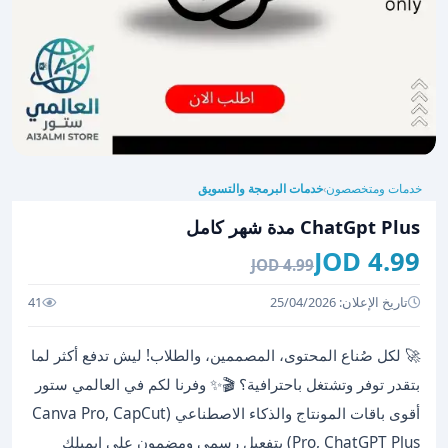
خدمات ومتخصصون
خدمات البرمجة والتسويق
›
ChatGpt Plus مدة شهر كامل
4.99 JOD
4.99 JOD
تاريخ الإعلان: 25/04/2026
41
🚀 لكل صُناع المحتوى، المصممين، والطلاب! ليش تدفع أكثر لما
بتقدر توفر وتشتغل باحترافية؟ 🎬✨ وفرنا لكم في العالمي ستور
أقوى باقات المونتاج والذكاء الاصطناعي (Canva Pro, CapCut
Pro, ChatGPT Plus) بتفعيل رسمي ومضمون على إيميلك