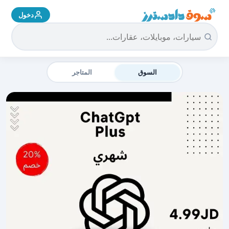
دخول
سوق دادسترز الرئيسية
السوق
المتاجر