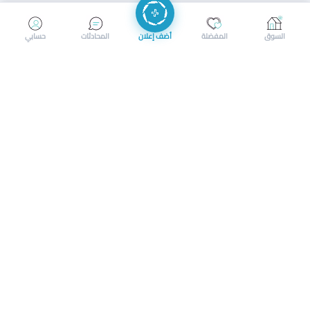
إرسال رسالة
إجراء مكالمة
السوق
المفضلة
أضف إعلان
المحادثات
حسابي
سوق محلي ذكي لبيع وشراء كل شيء. تسجيل المتاجر، إعلانات
بالصور، تصفّح حسب الفئات والموقع، وإشعارات بالعروض القريبة
حمل التطبيق الآن
تحميل تطبيق سوق دادسترز من App Store
تحميل تطبيق سوق دادسترز من 