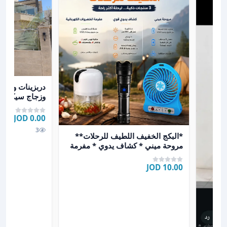
عرض تفاصيل درب
دربزينات وديك
وزجاج سيكوري
ه50 مطبقانيه ب
0.00 JOD
عرض تفاصيل *البكج الخفيف اللطيف للرحلات** مروحة م
3
*البكج الخفيف اللطيف للرحلات**
مروحة ميني * كشاف يدوي * مفرمة
الخضراوات الكهربائ
10.00 JOD