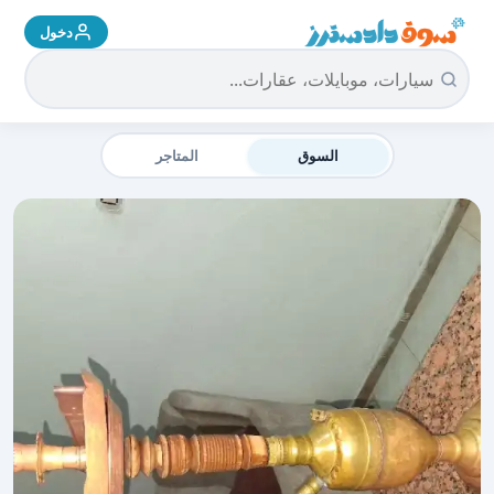
دخول
سوق دادسترز الرئيسية
السوق
المتاجر