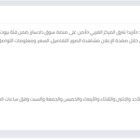
بد 👍زبدا شرق المركز الغربي 👍من على منصة سوق دادسترز ضمن فئة بيوت
ني - شقق - ٢ غرفتا نوم. يمكنك من خلال صفحة الإعلان مشاهدة الصور، التفاصيل، السعر، ومعلومات التواص
من Dahab store. يعمل Dahab store خلال أيام الأحد والاثنين والثلاثاء والأربعاء والخميس والجمعة والسبت وفق ساعات