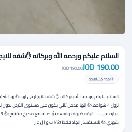
السلام عليكم ورحمه الله وبركاته ✋شقه للايجا
190.00 JOD
190.00 JOD
159 مشاهدة
نزول 4 شواحط 👍 الها مدخل ثاني بكون على مستوى الأرض بدون
شهري 👍 للاستفسار الجاد فقط 👍/ا ب و ا ل ع ز