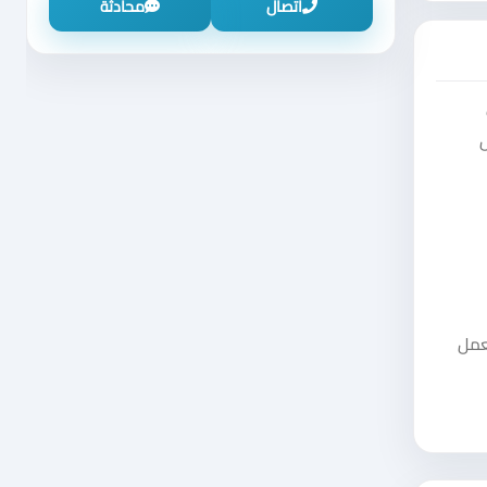
اتصال
محادثة
ل
 العمل