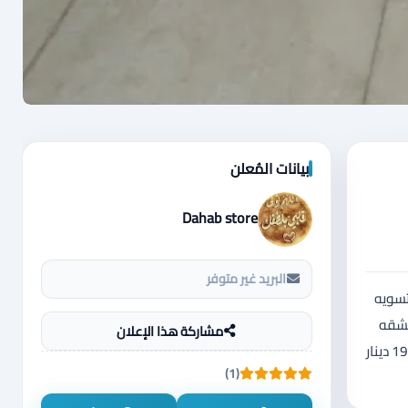
بيانات المُعلن
Dahab store
البريد غير متوفر
 جدأ ومطله 👍 مساحه 170 متر 👍 طابق تسويه
لشقه
مشاركة هذا الإعلان
عباره عن......... غرفه ضيوف واسعه 👍 صاله مع مطبخ مفتوح 👍 3 غرف نوم 👍 حمام عدد 2 👍 غرفه غسيل 👍 برندا واسعه 👍 للايجار بقيمه 190 دينار
(1)