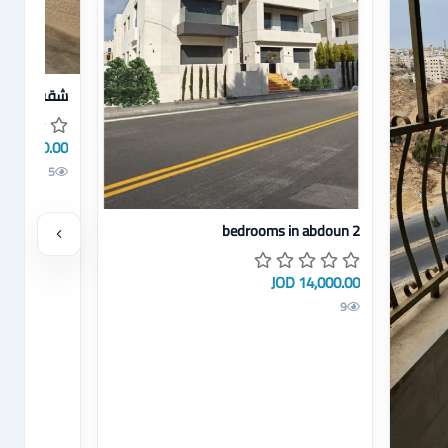
عرض تفاصيل ش
شقه للايجار -
180.00 JOD
JOD
5
عرض تفاصيل 2 bedrooms in abdoun
2 bedrooms in abdoun
14,000.00 JOD
9