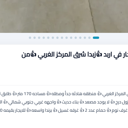
ر في اربد 👍زبدا شرق المركز الغربي 👍من
السلام عليكم ورحمه الله وبركاته ✋ شقه للايجار في اربد 👍 زبدا شرق المركز الغربي 👍 منطقه هادئه
 نزول درج 👍 لا يوجد مصعد 👍 بناء حديث 👍 واجهه غربي جنوبي شمالي 👍 ا