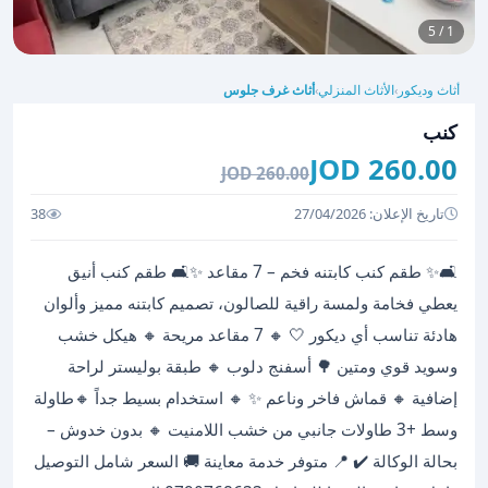
1 / 5
أثاث وديكور
الأثاث المنزلي
أثاث غرف جلوس
›
›
كنب
260.00 JOD
260.00 JOD
تاريخ الإعلان: 27/04/2026
38
🛋️✨ طقم كنب كابتنه فخم – 7 مقاعد ✨🛋️ طقم كنب أنيق
يعطي فخامة ولمسة راقية للصالون، تصميم كابتنه مميز وألوان
هادئة تناسب أي ديكور 🤍 🔸 7 مقاعد مريحة 🔸 هيكل خشب
وسويد قوي ومتين 🌳 ‏أسفنج دلوب 🔸 طبقة بوليستر لراحة
إضافية 🔸 قماش فاخر وناعم ✨ 🔸 استخدام بسيط جداً 🔸طاولة
وسط +3 طاولات جانبي من خشب اللامنيت 🔸 بدون خدوش –
بحالة الوكالة ✔️ 📍 متوفر خدمة معاينة 🚚 السعر شامل التوصيل