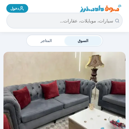
دخول
سوق دادسترز الرئيسية
السوق
المتاجر